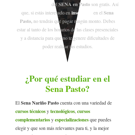
especializaciones
SENA en Pasto
del
son gratis. Así
inscribirte
Sena
que, si estás interesado en
en el
Pasto,
no tendrás que pagar ningún monto. Debes
estar al tanto de los horarios de las clases presenciales
y a distancia para que no te genere dificultades de
poder realizar tus estudios.
¿Por qué estudiar en el
Sena Pasto
?
Sena Nariño Pasto
El
cuenta con una variedad de
cursos técnicos
tecnológicos
cursos
y
,
complementarios
especializaciones
y
que puedes
elegir y que son más relevantes para ti, y la mejor