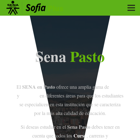
Sena
Pasto
SENA en Pasto
cursos
El
ofrece una amplia gama de
carreras
y
en diferentes áreas para que los estudiantes
se especialicen en esta institución que se caracteriza
por la más alta calidad de educación.
Sena Pasto
Si deseas estudiar en el
debes tener en
Curso
cuenta que todos los
, carreras y