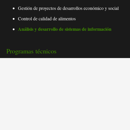
Gestión de proyectos de desarrollos económico y social
Control de calidad de alimentos
Análisis y desarrollo de sistemas de información
Programas técnicos
Control de calidad en confección industrial y laboratorio
de suelos
Contabilización de operaciones comerciales y financieras
Mantenimiento de equipos de cómputo, enfermería,
asesoría comercial
Mantenimiento de motores diesel
Manejo integral de residuos sólidos