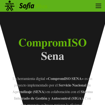
CompromISO
Sena
«CompromISO SENA»
La herramienta digital
es un
Servicio Nacional de
proyecto implementado por el
Aprendizaje (SENA)
Sistema
en colaboración con el
Integrado de Gestión y Autocontrol (SIGA).
Con
este proyecto se busca mejorar la eficiencia,