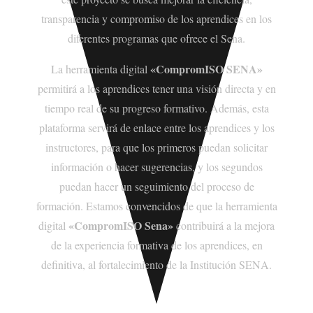
transparencia y compromiso de los aprendices en los
diferentes programas que ofrece el Sena.
«CompromISO SENA»
La herramienta digital
permitirá a los aprendices tener una visión directa y en
tiempo real de su progreso formativo. Además, esta
plataforma servirá de enlace entre los aprendices y los
instructores, para que los primeros puedan solicitar
información o hacer sugerencias, y los segundos
puedan hacer un seguimiento del proceso de
formación. Estamos convencidos de que la herramienta
«CompromISO Sena»
digital
contribuirá a la mejora
de la experiencia formativa de los aprendices, en
definitiva, al fortalecimiento de la Institución SENA.